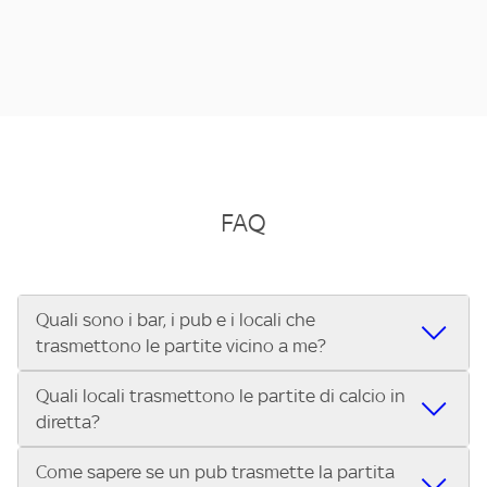
FAQ
Quali sono i bar, i pub e i locali che
trasmettono le partite vicino a me?
Quali locali trasmettono le partite di calcio in
Se cerchi un bar, pub, ristorante o locale vicino a te per
diretta?
vedere le partite di Serie A ENILIVE, la Serie C Sky Wifi, la
UEFA Champions League, la UEFA Europa League, la UEFA
Come sapere se un pub trasmette la partita
Vuoi sapere quali bar, pub o ristoranti mostrano le partite
Conference League, il Tennis, la Formula 1®, la MotoGP™ e