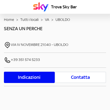
Trova Sky Bar
Home
>
Tutti i locali
>
VA
>
UBOLDO
SENZA UN PERCHE
VIA IV NOVEMBRE
21040
-
UBOLDO
+39 351 574 5233
Indicazioni
Contatta