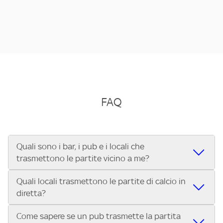
FAQ
Quali sono i bar, i pub e i locali che
trasmettono le partite vicino a me?
Quali locali trasmettono le partite di calcio in
Se cerchi un bar, pub, ristorante o locale vicino a te per
diretta?
vedere le partite di Serie A ENILIVE, la Serie C Sky Wifi, la
UEFA Champions League, la UEFA Europa League, la UEFA
Come sapere se un pub trasmette la partita
Vuoi sapere quali bar, pub o ristoranti mostrano le partite
Conference League, il Tennis, la Formula 1®, la MotoGP™ e