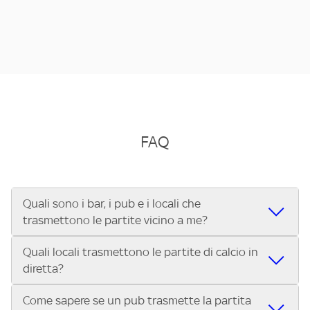
FAQ
Quali sono i bar, i pub e i locali che
trasmettono le partite vicino a me?
Quali locali trasmettono le partite di calcio in
Se cerchi un bar, pub, ristorante o locale vicino a te per
diretta?
vedere le partite di Serie A ENILIVE, la Serie C Sky Wifi, la
UEFA Champions League, la UEFA Europa League, la UEFA
Come sapere se un pub trasmette la partita
Vuoi sapere quali bar, pub o ristoranti mostrano le partite
Conference League, il Tennis, la Formula 1®, la MotoGP™ e