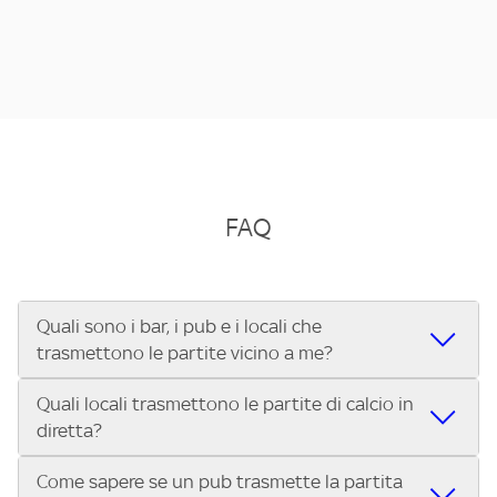
FAQ
Quali sono i bar, i pub e i locali che
trasmettono le partite vicino a me?
Quali locali trasmettono le partite di calcio in
Se cerchi un bar, pub, ristorante o locale vicino a te per
diretta?
vedere le partite di Serie A ENILIVE, la Serie C Sky Wifi, la
UEFA Champions League, la UEFA Europa League, la UEFA
Come sapere se un pub trasmette la partita
Vuoi sapere quali bar, pub o ristoranti mostrano le partite
Conference League, il Tennis, la Formula 1®, la MotoGP™ e