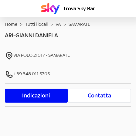
Trova Sky Bar
Home
>
Tutti i locali
>
VA
>
SAMARATE
ARI-GIANNI DANIELA
VIA POLO
21017
-
SAMARATE
+39 348 011 5705
Indicazioni
Contatta