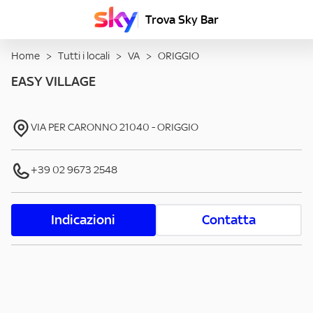
Trova Sky Bar
Home
>
Tutti i locali
>
VA
>
ORIGGIO
EASY VILLAGE
VIA PER CARONNO
21040
-
ORIGGIO
+39 02 9673 2548
Indicazioni
Contatta