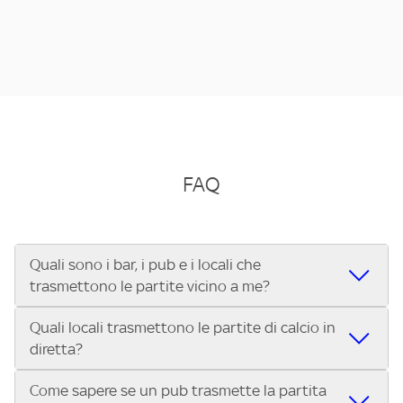
FAQ
Quali sono i bar, i pub e i locali che
trasmettono le partite vicino a me?
Quali locali trasmettono le partite di calcio in
Se cerchi un bar, pub, ristorante o locale vicino a te per
diretta?
vedere le partite di Serie A ENILIVE, la Serie C Sky Wifi, la
UEFA Champions League, la UEFA Europa League, la UEFA
Come sapere se un pub trasmette la partita
Vuoi sapere quali bar, pub o ristoranti mostrano le partite
Conference League, il Tennis, la Formula 1®, la MotoGP™ e