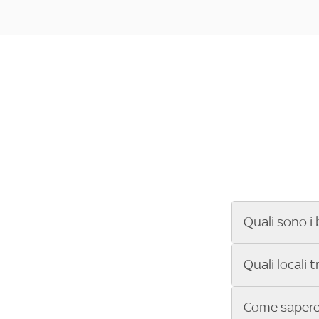
Quali sono i 
Se cerchi un ba
Quali locali 
ENILIVE, la Se
Conference Lea
Vuoi sapere qu
Come sapere 
Sky Bar ti aiut