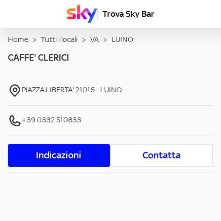
Trova Sky Bar
Home
>
Tutti i locali
>
VA
>
LUINO
CAFFE' CLERICI
PIAZZA LIBERTA'
21016
-
LUINO
+39 0332 510833
Indicazioni
Contatta