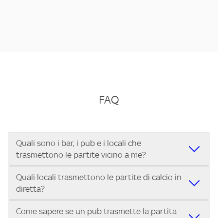
FAQ
Quali sono i bar, i pub e i locali che
trasmettono le partite vicino a me?
Quali locali trasmettono le partite di calcio in
Se cerchi un bar, pub, ristorante o locale vicino a te per
diretta?
vedere le partite di Serie A ENILIVE, la Serie C Sky Wifi, la
UEFA Champions League, la UEFA Europa League, la UEFA
Come sapere se un pub trasmette la partita
Vuoi sapere quali bar, pub o ristoranti mostrano le partite
Conference League, il Tennis, la Formula 1®, la MotoGP™ e