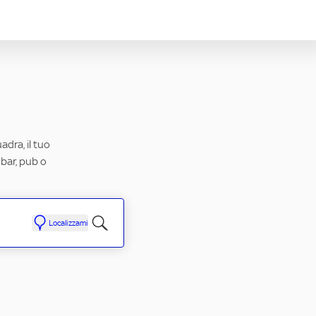
adra, il tuo
 bar, pub o
Localizzami