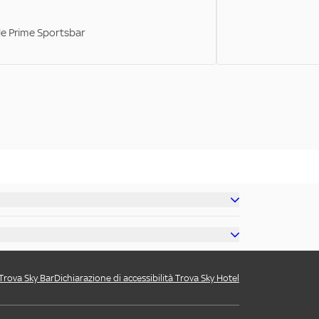
ale Prime Sportsbar
 Trova Sky Bar
Dichiarazione di accessibilità Trova Sky Hotel