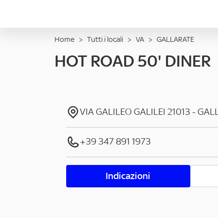
Home
>
Tutti i locali
>
VA
>
GALLARATE
HOT ROAD 50' DINER
VIA GALILEO GALILEI
21013
-
GAL
+39 347 891 1973
Indicazioni