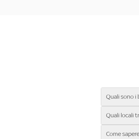
Quali sono i 
Se cerchi un ba
Quali locali 
ENILIVE, la Se
Conference Lea
Vuoi sapere qu
Come sapere 
Sky Bar ti aiut