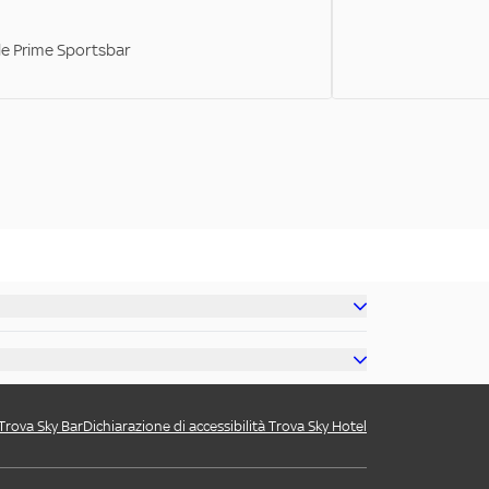
ale Prime Sportsbar
 Trova Sky Bar
Dichiarazione di accessibilità Trova Sky Hotel