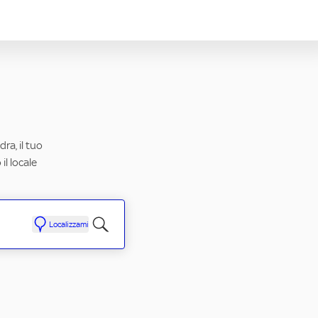
ra, il tuo
il locale
Localizzami