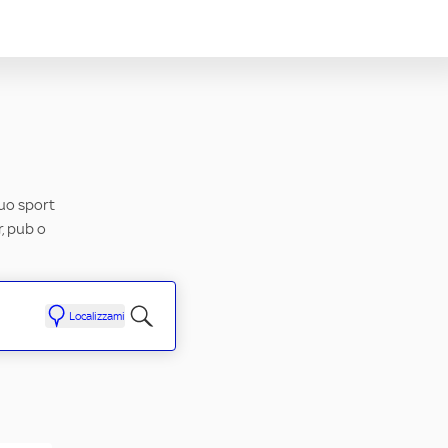
tuo sport
r, pub o
Localizzami