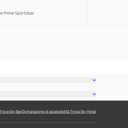
ale Prime Sportsbar
 Trova Sky Bar
Dichiarazione di accessibilità Trova Sky Hotel