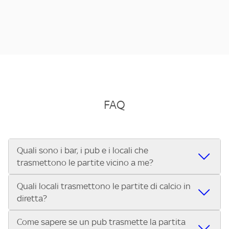
FAQ
Quali sono i bar, i pub e i locali che
trasmettono le partite vicino a me?
Quali locali trasmettono le partite di calcio in
Se cerchi un bar, pub, ristorante o locale vicino a te per
diretta?
vedere le partite di Serie A ENILIVE, la Serie C Sky Wifi, la
UEFA Champions League, la UEFA Europa League, la UEFA
Come sapere se un pub trasmette la partita
Vuoi sapere quali bar, pub o ristoranti mostrano le partite
Conference League, il Tennis, la Formula 1®, la MotoGP™ e