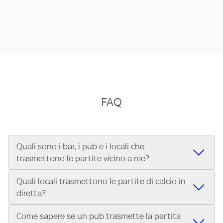
FAQ
Quali sono i bar, i pub e i locali che
trasmettono le partite vicino a me?
Quali locali trasmettono le partite di calcio in
Se cerchi un bar, pub, ristorante o locale vicino a te per
diretta?
vedere le partite di Serie A ENILIVE, la Serie C Sky Wifi, la
UEFA Champions League, la UEFA Europa League, la UEFA
Come sapere se un pub trasmette la partita
Vuoi sapere quali bar, pub o ristoranti mostrano le partite
Conference League, il Tennis, la Formula 1®, la MotoGP™ e