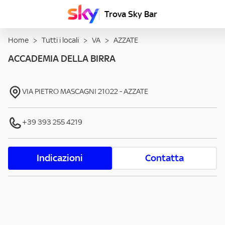
Trova Sky Bar
Home
>
Tutti i locali
>
VA
>
AZZATE
ACCADEMIA DELLA BIRRA
VIA PIETRO MASCAGNI
21022
-
AZZATE
+39 393 255 4219
Indicazioni
Contatta