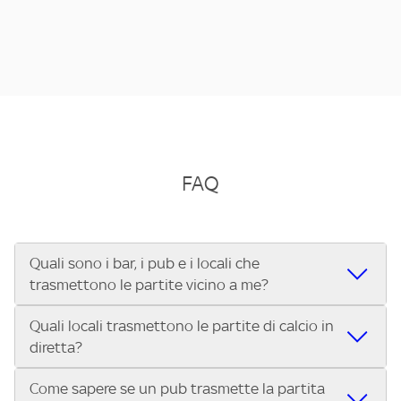
FAQ
Quali sono i bar, i pub e i locali che
trasmettono le partite vicino a me?
Quali locali trasmettono le partite di calcio in
Se cerchi un bar, pub, ristorante o locale vicino a te per
diretta?
vedere le partite di Serie A ENILIVE, la Serie C Sky Wifi, la
UEFA Champions League, la UEFA Europa League, la UEFA
Come sapere se un pub trasmette la partita
Vuoi sapere quali bar, pub o ristoranti mostrano le partite
Conference League, il Tennis, la Formula 1®, la MotoGP™ e