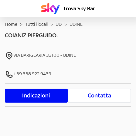
Trova Sky Bar
Home
>
Tutti i locali
>
UD
>
UDINE
COIANIZ PIERGUIDO.
VIA BARIGLARIA
33100
-
UDINE
+39 338 922 9439
Indicazioni
Contatta