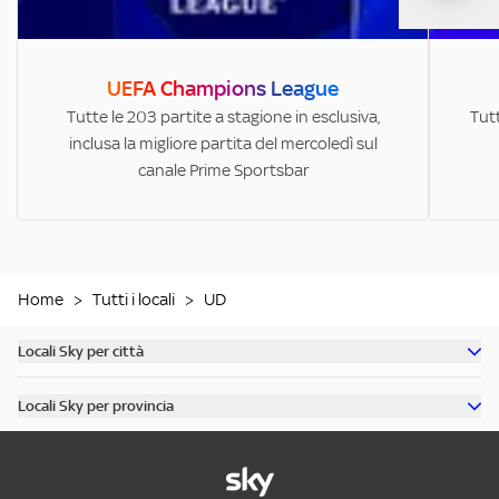
UEFA Champions League
Tutte le 203 partite a stagione in esclusiva,
Tutt
inclusa la migliore partita del mercoledì sul
canale Prime Sportsbar
Home
>
Tutti i locali
>
UD
Locali Sky per città
Scopri tutti i bar di Milano
Locali Sky per provincia
Scopri tutti i bar di Roma
Scopri tutti i bar in provincia di Milano
Scopri tutti i bar di Torino
Scopri tutti i bar in provincia di Roma
Scopri tutti i bar di Napoli