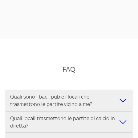
FAQ
Quali sono i bar, i pub e i locali che
trasmettono le partite vicino a me?
Quali locali trasmettono le partite di calcio in
Se cerchi un bar, pub, ristorante o locale vicino a te per
diretta?
vedere le partite di Serie A ENILIVE, la Serie C Sky Wifi, la
UEFA Champions League, la UEFA Europa League, la UEFA