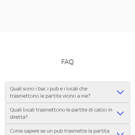
FAQ
Quali sono i bar, i pub e i locali che
trasmettono le partite vicino a me?
Quali locali trasmettono le partite di calcio in
Se cerchi un bar, pub, ristorante o locale vicino a te per
diretta?
vedere le partite di Serie A ENILIVE, la Serie C Sky Wifi, la
UEFA Champions League, la UEFA Europa League, la UEFA
Come sapere se un pub trasmette la partita
Vuoi sapere quali bar, pub o ristoranti mostrano le partite
Conference League, il Tennis, la Formula 1®, la MotoGP™ e