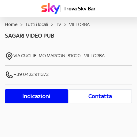
Trova Sky Bar
Home
>
Tutti i locali
>
TV
>
VILLORBA
SAGARI VIDEO PUB
VIA GUGLIELMO MARCONI
31020
-
VILLORBA
+39 0422 911372
Indicazioni
Contatta