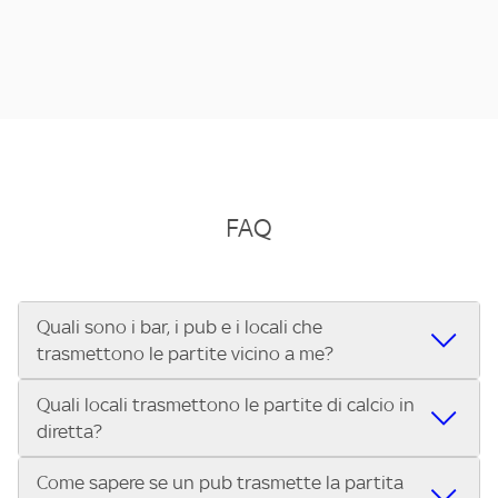
FAQ
Quali sono i bar, i pub e i locali che
trasmettono le partite vicino a me?
Quali locali trasmettono le partite di calcio in
Se cerchi un bar, pub, ristorante o locale vicino a te per
diretta?
vedere le partite di Serie A ENILIVE, la Serie C Sky Wifi, la
UEFA Champions League, la UEFA Europa League, la UEFA
Come sapere se un pub trasmette la partita
Vuoi sapere quali bar, pub o ristoranti mostrano le partite
Conference League, il Tennis, la Formula 1®, la MotoGP™ e