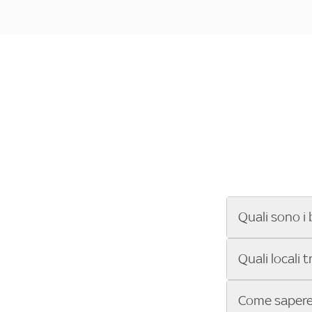
Quali sono i 
Se cerchi un ba
Quali locali 
ENILIVE, la Se
Conference Lea
Vuoi sapere qu
Come sapere 
Sky Bar ti aiut