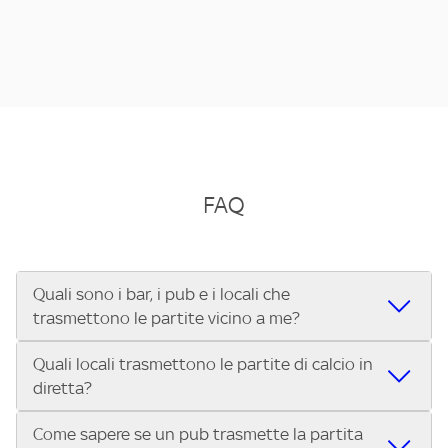
FAQ
Quali sono i bar, i pub e i locali che
trasmettono le partite vicino a me?
Quali locali trasmettono le partite di calcio in
Se cerchi un bar, pub, ristorante o locale vicino a te per
diretta?
vedere le partite di Serie A ENILIVE, la Serie C Sky Wifi, la
UEFA Champions League, la UEFA Europa League, la UEFA
Come sapere se un pub trasmette la partita
Vuoi sapere quali bar, pub o ristoranti mostrano le partite
Conference League, il Tennis, la Formula 1®, la MotoGP™ e