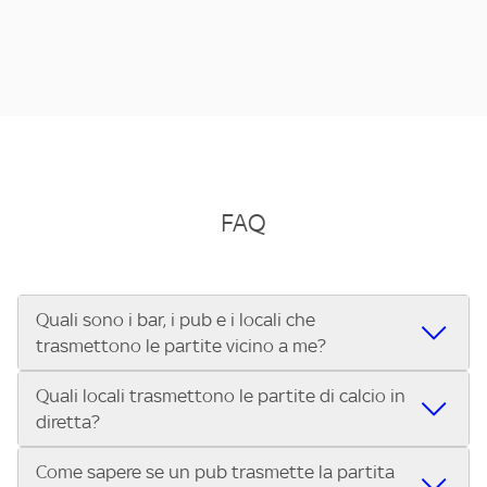
FAQ
Quali sono i bar, i pub e i locali che
trasmettono le partite vicino a me?
Quali locali trasmettono le partite di calcio in
Se cerchi un bar, pub, ristorante o locale vicino a te per
diretta?
vedere le partite di Serie A ENILIVE, la Serie C Sky Wifi, la
UEFA Champions League, la UEFA Europa League, la UEFA
Come sapere se un pub trasmette la partita
Vuoi sapere quali bar, pub o ristoranti mostrano le partite
Conference League, il Tennis, la Formula 1®, la MotoGP™ e