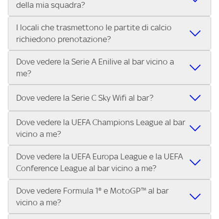
della mia squadra?
in diretta? Con Trova Sky Bar, puoi trovare i locali che
tutto lo sport di Sky, Trova Sky Bar ti aiuta a individuarlo in
trasmettono la Serie A ENILIVE, le Coppe Europee e il
pochi secondi! Ti basta inserire il tuo indirizzo nella barra
I locali che trasmettono le partite di calcio
Grazie a Trova Sky Bar, trovare un pub che trasmette la
meglio dello sport Sky in pochi secondi! Inserisci il tuo
di ricerca e scoprire subito il locale più vicino dove vivere il
richiedono prenotazione?
partita della tua squadra è facilissimo! Inserisci il tuo
indirizzo e scopri subito dove vedere il match.
match con altri tifosi.
indirizzo e scopri in pochi secondi quali locali vicini a te
Dove vedere la Serie A Enilive al bar vicino a
Alcuni locali possono richiedere la prenotazione,
stanno trasmettendo il match.
me?
specialmente per i big match. Ti consigliamo di contattare
direttamente il bar o pub che trovi su Trova Sky Bar per
Con Trova Sky Bar trovi in pochi secondi i locali abbonati a
verificare disponibilità e posti a sedere.
Dove vedere la Serie C Sky Wifi al bar?
Sky Business che trasmettono tutte le 10 partite di ogni
turno di Serie A Enilive. Inserisci il tuo indirizzo nella barra
Dove vedere la UEFA Champions League al bar
Nei locali Sky puoi guardare tutta la Serie C Sky Wifi. Cerca il
di ricerca e scegli il bar, pub o ristorante più vicino.
vicino a me?
tuo indirizzo su Trova Sky Bar e scopri i bar e i locali più
vicini a te che trasmettono il campionato di Serie C.
Dove vedere la UEFA Europa League e la UEFA
Nei locali Sky puoi guardare tutta la UEFA Champions
Conference League al bar vicino a me?
League. Cerca il tuo indirizzo su Trova Sky Bar e scopri i bar
e i locali più vicini a te che trasmettono la UEFA
Dove vedere Formula 1® e MotoGP™ al bar
Nei locali Sky puoi guardare tutta la UEFA Europa League
Champions League.
vicino a me?
e la UEFA Conference League. Cerca il tuo indirizzo su
Trova Sky Bar e scopri i bar e i locali più vicini a te che