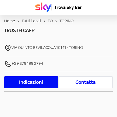
Trova Sky Bar
Home
>
Tutti i locali
>
TO
>
TORINO
TRUSTH CAFE'
VIA QUINTO BEVILACQUA
10141
-
TORINO
+39 379 199 2794
Indicazioni
Contatta