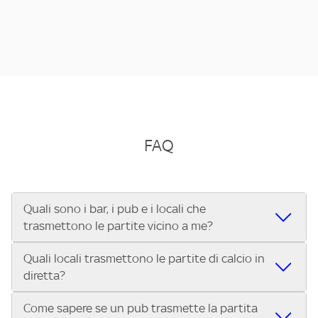
FAQ
Quali sono i bar, i pub e i locali che
trasmettono le partite vicino a me?
Quali locali trasmettono le partite di calcio in
Se cerchi un bar, pub, ristorante o locale vicino a te per
diretta?
vedere le partite di Serie A ENILIVE, la Serie C Sky Wifi, la
UEFA Champions League, la UEFA Europa League, la UEFA
Come sapere se un pub trasmette la partita
Vuoi sapere quali bar, pub o ristoranti mostrano le partite
Conference League, il Tennis, la Formula 1®, la MotoGP™ e