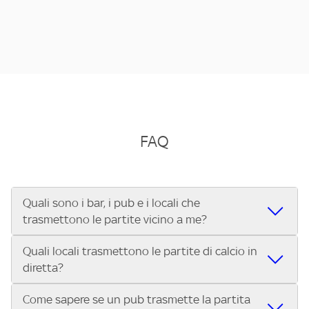
FAQ
Quali sono i bar, i pub e i locali che
trasmettono le partite vicino a me?
Quali locali trasmettono le partite di calcio in
Se cerchi un bar, pub, ristorante o locale vicino a te per
diretta?
vedere le partite di Serie A ENILIVE, la Serie C Sky Wifi, la
UEFA Champions League, la UEFA Europa League, la UEFA
Come sapere se un pub trasmette la partita
Vuoi sapere quali bar, pub o ristoranti mostrano le partite
Conference League, il Tennis, la Formula 1®, la MotoGP™ e