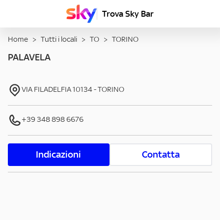
Trova Sky Bar
Home
>
Tutti i locali
>
TO
>
TORINO
PALAVELA
VIA FILADELFIA
10134
-
TORINO
+39 348 898 6676
Indicazioni
Contatta