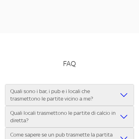
FAQ
Quali sono i bar, i pub e i locali che
trasmettono le partite vicino a me?
Quali locali trasmettono le partite di calcio in
Se cerchi un bar, pub, ristorante o locale vicino a te per
diretta?
vedere le partite di Serie A ENILIVE, la Serie C Sky Wifi, la
UEFA Champions League, la UEFA Europa League, la UEFA
Come sapere se un pub trasmette la partita
Vuoi sapere quali bar, pub o ristoranti mostrano le partite
Conference League, il Tennis, la Formula 1®, la MotoGP™ e