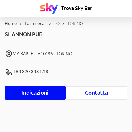
Trova Sky Bar
Home
>
Tutti i locali
>
TO
>
TORINO
SHANNON PUB
VIA BARLETTA
10136
-
TORINO
+39 320 393 1713
Indicazioni
Contatta