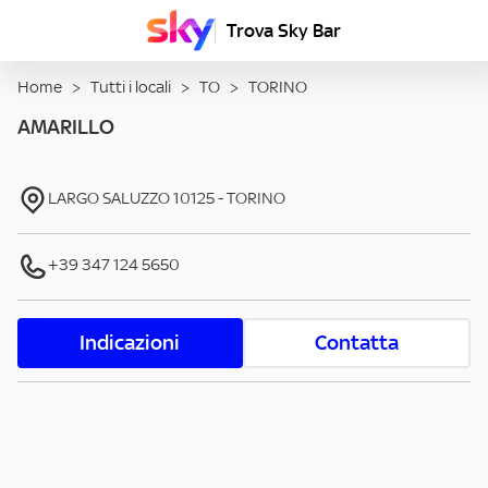
Trova Sky Bar
Home
>
Tutti i locali
>
TO
>
TORINO
AMARILLO
LARGO SALUZZO
10125
-
TORINO
+39 347 124 5650
Indicazioni
Contatta