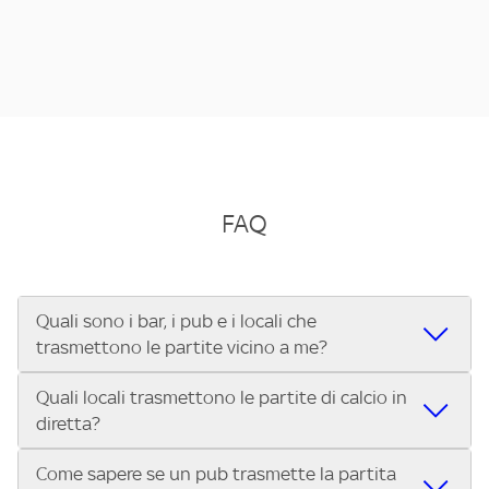
FAQ
Quali sono i bar, i pub e i locali che
trasmettono le partite vicino a me?
Quali locali trasmettono le partite di calcio in
Se cerchi un bar, pub, ristorante o locale vicino a te per
diretta?
vedere le partite di Serie A ENILIVE, la Serie C Sky Wifi, la
UEFA Champions League, la UEFA Europa League, la UEFA
Come sapere se un pub trasmette la partita
Vuoi sapere quali bar, pub o ristoranti mostrano le partite
Conference League, il Tennis, la Formula 1®, la MotoGP™ e