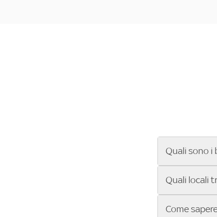
Quali sono i 
Se cerchi un ba
Quali locali 
ENILIVE, la Se
Conference Lea
Vuoi sapere qu
Come sapere 
Sky Bar ti aiut