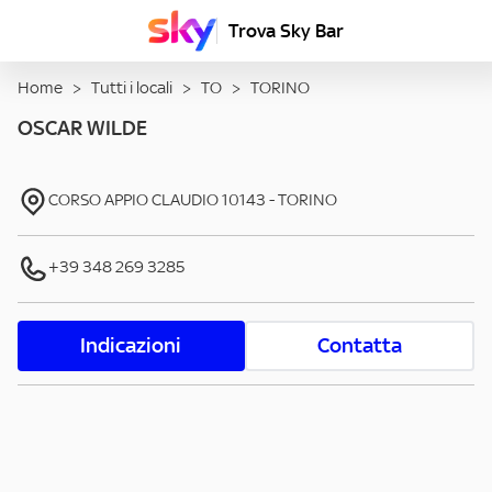
Trova Sky Bar
Home
>
Tutti i locali
>
TO
>
TORINO
OSCAR WILDE
CORSO APPIO CLAUDIO
10143
-
TORINO
+39 348 269 3285
Indicazioni
Contatta