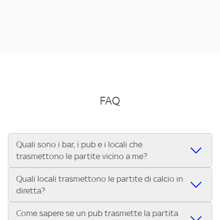
FAQ
Quali sono i bar, i pub e i locali che
trasmettono le partite vicino a me?
Quali locali trasmettono le partite di calcio in
Se cerchi un bar, pub, ristorante o locale vicino a te per
diretta?
vedere le partite di Serie A ENILIVE, la Serie C Sky Wifi, la
UEFA Champions League, la UEFA Europa League, la UEFA
Come sapere se un pub trasmette la partita
Vuoi sapere quali bar, pub o ristoranti mostrano le partite
Conference League, il Tennis, la Formula 1®, la MotoGP™ e