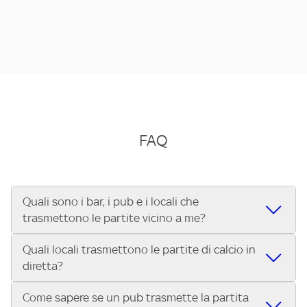
FAQ
Quali sono i bar, i pub e i locali che
trasmettono le partite vicino a me?
Quali locali trasmettono le partite di calcio in
Se cerchi un bar, pub, ristorante o locale vicino a te per
diretta?
vedere le partite di Serie A ENILIVE, la Serie C Sky Wifi, la
UEFA Champions League, la UEFA Europa League, la UEFA
Come sapere se un pub trasmette la partita
Vuoi sapere quali bar, pub o ristoranti mostrano le partite
Conference League, il Tennis, la Formula 1®, la MotoGP™ e