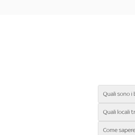
Quali sono i 
Se cerchi un ba
Quali locali 
ENILIVE, la Se
Conference Lea
Vuoi sapere qu
Come sapere 
Sky Bar ti aiut