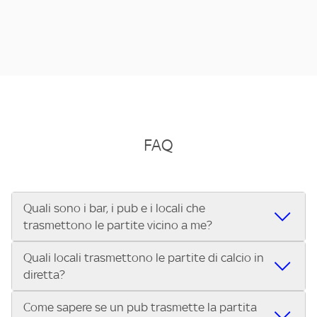
FAQ
Quali sono i bar, i pub e i locali che
trasmettono le partite vicino a me?
Quali locali trasmettono le partite di calcio in
Se cerchi un bar, pub, ristorante o locale vicino a te per
diretta?
vedere le partite di Serie A ENILIVE, la Serie C Sky Wifi, la
UEFA Champions League, la UEFA Europa League, la UEFA
Come sapere se un pub trasmette la partita
Vuoi sapere quali bar, pub o ristoranti mostrano le partite
Conference League, il Tennis, la Formula 1®, la MotoGP™ e