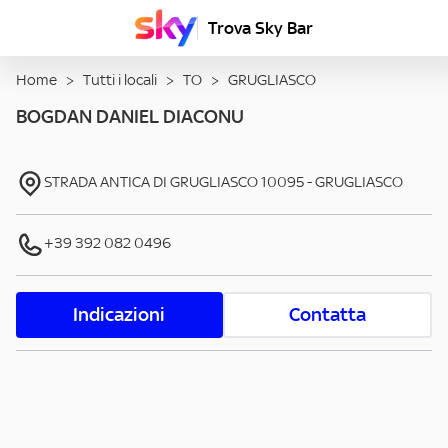
Trova Sky Bar
Home
>
Tutti i locali
>
TO
>
GRUGLIASCO
BOGDAN DANIEL DIACONU
STRADA ANTICA DI GRUGLIASCO
10095
-
GRUGLIASCO
+39 392 082 0496
Indicazioni
Contatta