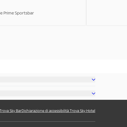
ale Prime Sportsbar
 Trova Sky Bar
Dichiarazione di accessibilità Trova Sky Hotel