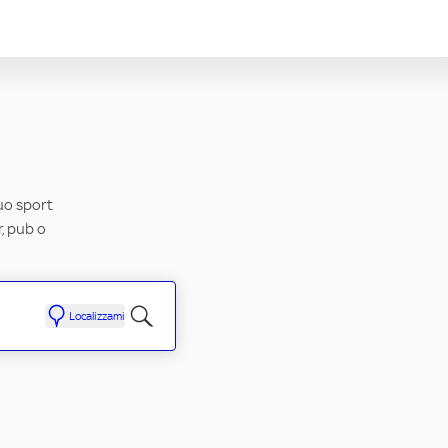
tuo sport
r, pub o
Localizzami