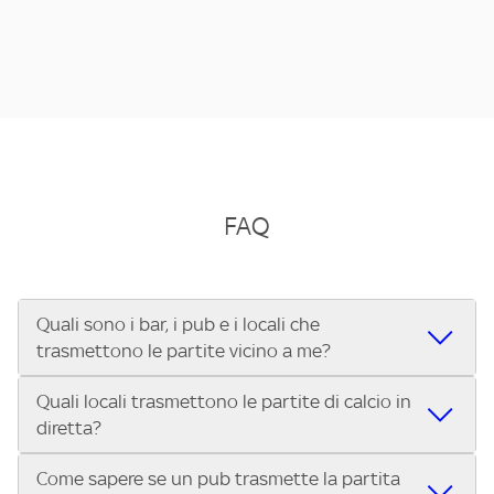
FAQ
Quali sono i bar, i pub e i locali che
trasmettono le partite vicino a me?
Quali locali trasmettono le partite di calcio in
Se cerchi un bar, pub, ristorante o locale vicino a te per
diretta?
vedere le partite di Serie A ENILIVE, la Serie C Sky Wifi, la
UEFA Champions League, la UEFA Europa League, la UEFA
Come sapere se un pub trasmette la partita
Vuoi sapere quali bar, pub o ristoranti mostrano le partite
Conference League, il Tennis, la Formula 1®, la MotoGP™ e