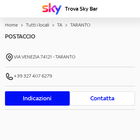
Trova Sky Bar
Home
>
Tutti i locali
>
TA
>
TARANTO
POSTACCIO
VIA VENEZIA
74121
-
TARANTO
+39 327 407 6279
Indicazioni
Contatta