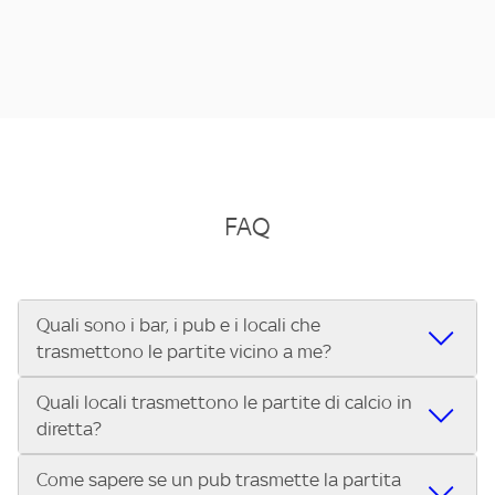
FAQ
Quali sono i bar, i pub e i locali che
trasmettono le partite vicino a me?
Quali locali trasmettono le partite di calcio in
Se cerchi un bar, pub, ristorante o locale vicino a te per
diretta?
vedere le partite di Serie A ENILIVE, la Serie C Sky Wifi, la
UEFA Champions League, la UEFA Europa League, la UEFA
Come sapere se un pub trasmette la partita
Vuoi sapere quali bar, pub o ristoranti mostrano le partite
Conference League, il Tennis, la Formula 1®, la MotoGP™ e