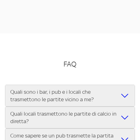
FAQ
Quali sono i bar, i pub e i locali che
trasmettono le partite vicino a me?
Quali locali trasmettono le partite di calcio in
Se cerchi un bar, pub, ristorante o locale vicino a te per
diretta?
vedere le partite di Serie A ENILIVE, la Serie C Sky Wifi, la
UEFA Champions League, la UEFA Europa League, la UEFA
Come sapere se un pub trasmette la partita
Vuoi sapere quali bar, pub o ristoranti mostrano le partite
Conference League, il Tennis, la Formula 1®, la MotoGP™ e