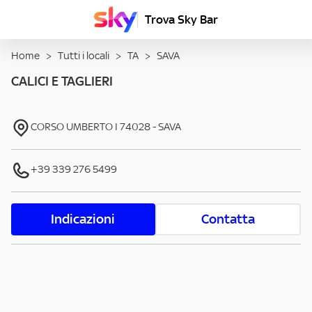
Trova Sky Bar
Home
>
Tutti i locali
>
TA
>
SAVA
CALICI E TAGLIERI
CORSO UMBERTO I
74028
-
SAVA
+39 339 276 5499
Indicazioni
Contatta