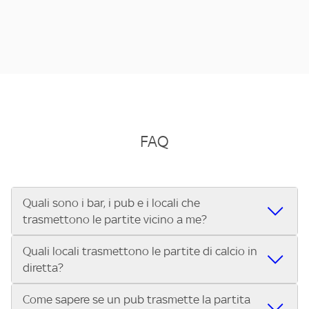
FAQ
Quali sono i bar, i pub e i locali che
trasmettono le partite vicino a me?
Quali locali trasmettono le partite di calcio in
Se cerchi un bar, pub, ristorante o locale vicino a te per
diretta?
vedere le partite di Serie A ENILIVE, la Serie C Sky Wifi, la
UEFA Champions League, la UEFA Europa League, la UEFA
Come sapere se un pub trasmette la partita
Vuoi sapere quali bar, pub o ristoranti mostrano le partite
Conference League, il Tennis, la Formula 1®, la MotoGP™ e