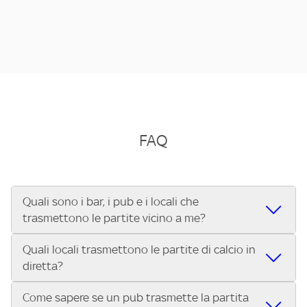
FAQ
Quali sono i bar, i pub e i locali che
trasmettono le partite vicino a me?
Quali locali trasmettono le partite di calcio in
Se cerchi un bar, pub, ristorante o locale vicino a te per
diretta?
vedere le partite di Serie A ENILIVE, la Serie C Sky Wifi, la
UEFA Champions League, la UEFA Europa League, la UEFA
Come sapere se un pub trasmette la partita
Vuoi sapere quali bar, pub o ristoranti mostrano le partite
Conference League, il Tennis, la Formula 1®, la MotoGP™ e