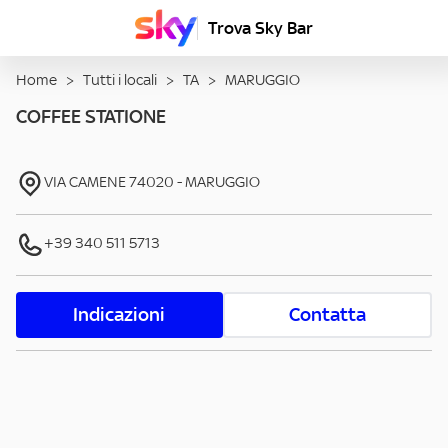
Trova Sky Bar
Home
>
Tutti i locali
>
TA
>
MARUGGIO
COFFEE STATIONE
VIA CAMENE
74020
-
MARUGGIO
+39 340 511 5713
Indicazioni
Contatta