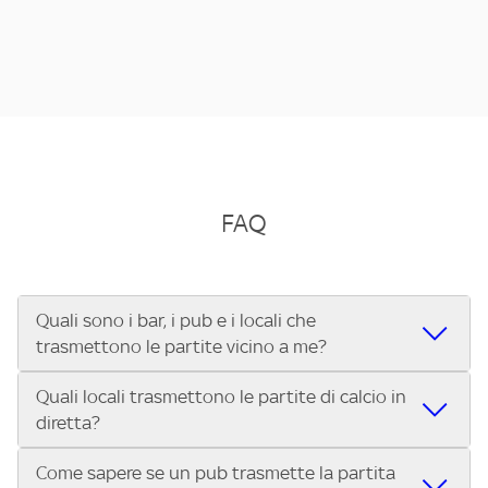
FAQ
Quali sono i bar, i pub e i locali che
trasmettono le partite vicino a me?
Quali locali trasmettono le partite di calcio in
Se cerchi un bar, pub, ristorante o locale vicino a te per
diretta?
vedere le partite di Serie A ENILIVE, la Serie C Sky Wifi, la
UEFA Champions League, la UEFA Europa League, la UEFA
Come sapere se un pub trasmette la partita
Vuoi sapere quali bar, pub o ristoranti mostrano le partite
Conference League, il Tennis, la Formula 1®, la MotoGP™ e