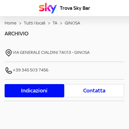
Trova Sky Bar
Home
>
Tutti i locali
>
TA
>
GINOSA
ARCHIVIO
VIA GENERALE CIALDINI
74013
-
GINOSA
+39 345 503 7456
Indicazioni
Contatta