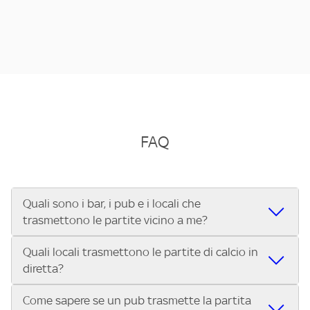
FAQ
Quali sono i bar, i pub e i locali che
trasmettono le partite vicino a me?
Quali locali trasmettono le partite di calcio in
Se cerchi un bar, pub, ristorante o locale vicino a te per
diretta?
vedere le partite di Serie A ENILIVE, la Serie C Sky Wifi, la
UEFA Champions League, la UEFA Europa League, la UEFA
Come sapere se un pub trasmette la partita
Vuoi sapere quali bar, pub o ristoranti mostrano le partite
Conference League, il Tennis, la Formula 1®, la MotoGP™ e