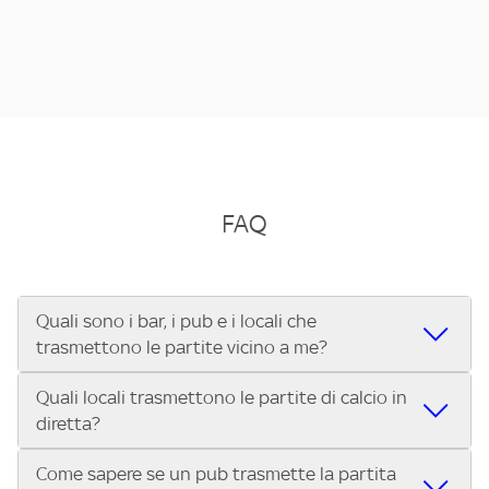
FAQ
Quali sono i bar, i pub e i locali che
trasmettono le partite vicino a me?
Quali locali trasmettono le partite di calcio in
Se cerchi un bar, pub, ristorante o locale vicino a te per
diretta?
vedere le partite di Serie A ENILIVE, la Serie C Sky Wifi, la
UEFA Champions League, la UEFA Europa League, la UEFA
Come sapere se un pub trasmette la partita
Vuoi sapere quali bar, pub o ristoranti mostrano le partite
Conference League, il Tennis, la Formula 1®, la MotoGP™ e