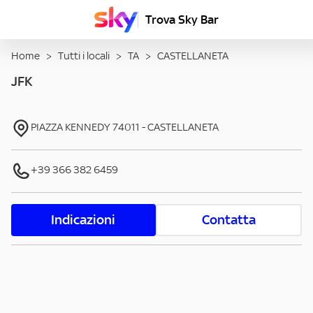
Trova Sky Bar
Home
>
Tutti i locali
>
TA
>
CASTELLANETA
JFK
PIAZZA KENNEDY
74011
-
CASTELLANETA
+39 366 382 6459
Indicazioni
Contatta