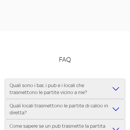
FAQ
Quali sono i bar, i pub e i locali che
trasmettono le partite vicino a me?
Quali locali trasmettono le partite di calcio in
Se cerchi un bar, pub, ristorante o locale vicino a te per
diretta?
vedere le partite di Serie A ENILIVE, la Serie C Sky Wifi, la
UEFA Champions League, la UEFA Europa League, la UEFA
Come sapere se un pub trasmette la partita
Vuoi sapere quali bar, pub o ristoranti mostrano le partite
Conference League, il Tennis, la Formula 1®, la MotoGP™ e