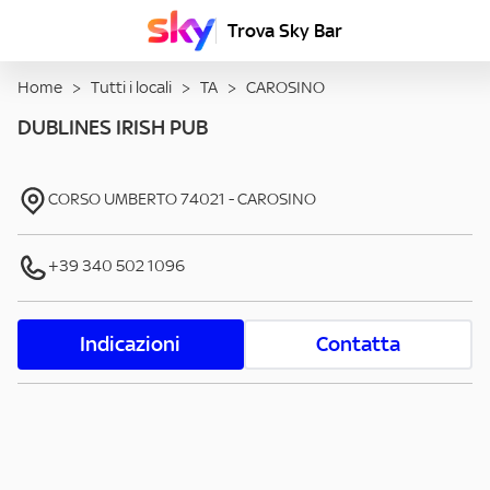
Trova Sky Bar
Home
>
Tutti i locali
>
TA
>
CAROSINO
DUBLINES IRISH PUB
CORSO UMBERTO
74021
-
CAROSINO
+39 340 502 1096
Indicazioni
Contatta