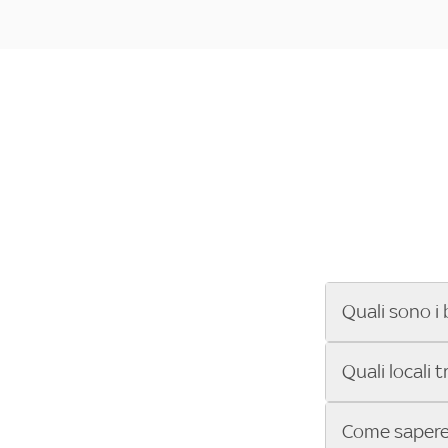
Quali sono i 
Se cerchi un ba
Quali locali 
ENILIVE, la Se
Conference Lea
Vuoi sapere qu
Come sapere 
Sky Bar ti aiut