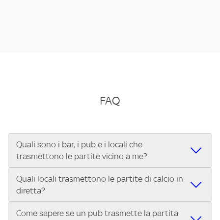
FAQ
Quali sono i bar, i pub e i locali che
trasmettono le partite vicino a me?
Quali locali trasmettono le partite di calcio in
Se cerchi un bar, pub, ristorante o locale vicino a te per
diretta?
vedere le partite di Serie A ENILIVE, la Serie C Sky Wifi, la
UEFA Champions League, la UEFA Europa League, la UEFA
Come sapere se un pub trasmette la partita
Vuoi sapere quali bar, pub o ristoranti mostrano le partite
Conference League, il Tennis, la Formula 1®, la MotoGP™ e