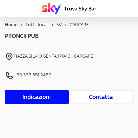
Trova Sky Bar
Home
>
Tutti i locali
>
SV
>
CARCARE
PRONCII PUB
PIAZZA SILVIO GENTA
17043
-
CARCARE
+39 333 351 2486
Indicazioni
Contatta