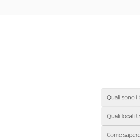
Quali sono i 
Se cerchi un ba
Quali locali 
ENILIVE, la Se
Conference Lea
Vuoi sapere qu
Come sapere 
Sky Bar ti aiut