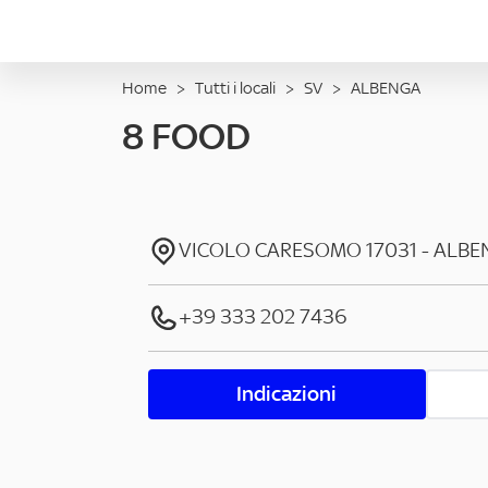
Home
>
Tutti i locali
>
SV
>
ALBENGA
8 FOOD
VICOLO CARESOMO
17031
-
ALBE
+39 333 202 7436
Indicazioni