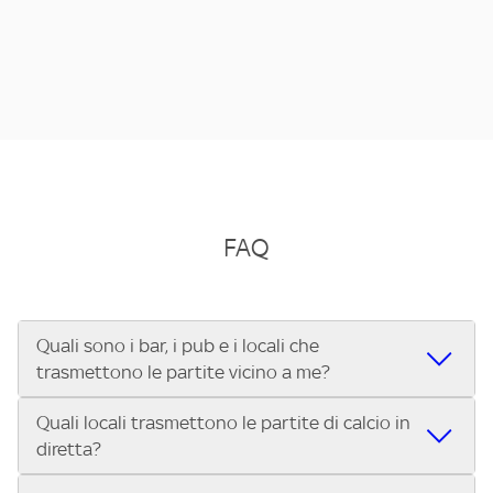
FAQ
Quali sono i bar, i pub e i locali che
trasmettono le partite vicino a me?
Quali locali trasmettono le partite di calcio in
Se cerchi un bar, pub, ristorante o locale vicino a te per
diretta?
vedere le partite di Serie A ENILIVE, la Serie C Sky Wifi, la
UEFA Champions League, la UEFA Europa League, la UEFA