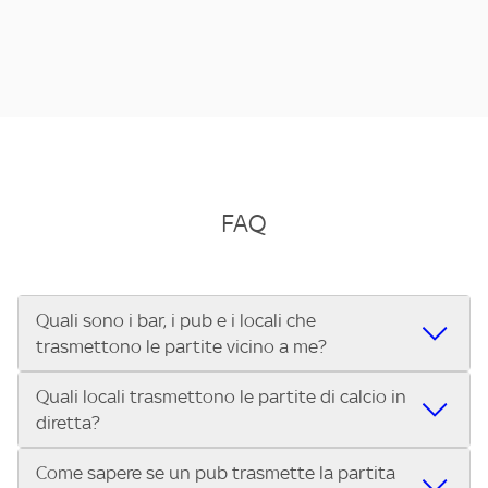
FAQ
Quali sono i bar, i pub e i locali che
trasmettono le partite vicino a me?
Quali locali trasmettono le partite di calcio in
Se cerchi un bar, pub, ristorante o locale vicino a te per
diretta?
vedere le partite di Serie A ENILIVE, la Serie C Sky Wifi, la
UEFA Champions League, la UEFA Europa League, la UEFA
Come sapere se un pub trasmette la partita
Vuoi sapere quali bar, pub o ristoranti mostrano le partite
Conference League, il Tennis, la Formula 1®, la MotoGP™ e