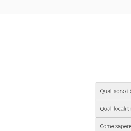
Quali sono i 
Se cerchi un ba
Quali locali 
ENILIVE, la Se
Conference Lea
Vuoi sapere qu
Come sapere 
Sky Bar ti aiut