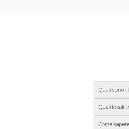
Quali sono i 
Se cerchi un ba
Quali locali 
ENILIVE, la Se
Conference Lea
Vuoi sapere qu
Come sapere 
Sky Bar ti aiut