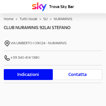
Trova Sky Bar
Home
>
Tutti i locali
>
SU
>
NURAMINIS
CLUB NURAMINIS 92LAI STEFANO
VIA UMBERTO I
09024
-
NURAMINIS
+39 340 414 1380
Indicazioni
Contatta