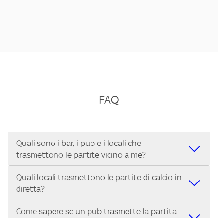
FAQ
Quali sono i bar, i pub e i locali che
trasmettono le partite vicino a me?
Quali locali trasmettono le partite di calcio in
Se cerchi un bar, pub, ristorante o locale vicino a te per
diretta?
vedere le partite di Serie A ENILIVE, la Serie C Sky Wifi, la
UEFA Champions League, la UEFA Europa League, la UEFA
Come sapere se un pub trasmette la partita
Vuoi sapere quali bar, pub o ristoranti mostrano le partite
Conference League, il Tennis, la Formula 1®, la MotoGP™ e