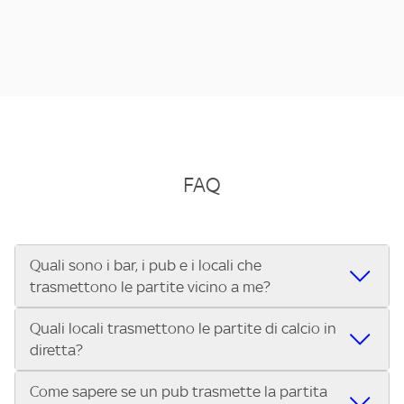
FAQ
Quali sono i bar, i pub e i locali che
trasmettono le partite vicino a me?
Quali locali trasmettono le partite di calcio in
Se cerchi un bar, pub, ristorante o locale vicino a te per
diretta?
vedere le partite di Serie A ENILIVE, la Serie C Sky Wifi, la
UEFA Champions League, la UEFA Europa League, la UEFA
Come sapere se un pub trasmette la partita
Vuoi sapere quali bar, pub o ristoranti mostrano le partite
Conference League, il Tennis, la Formula 1®, la MotoGP™ e