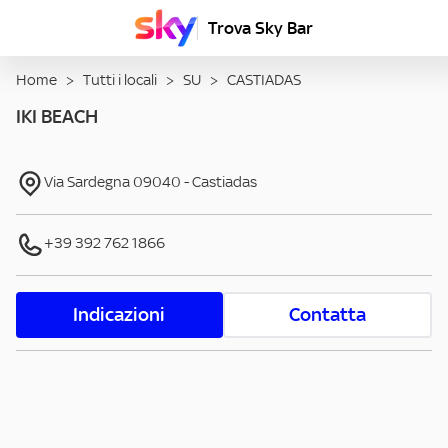
Trova Sky Bar
Home
>
Tutti i locali
>
SU
>
CASTIADAS
IKI BEACH
Via Sardegna
09040
-
Castiadas
+39 392 762 1866
Indicazioni
Contatta