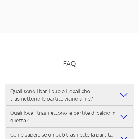
FAQ
Quali sono i bar, i pub e i locali che
trasmettono le partite vicino a me?
Quali locali trasmettono le partite di calcio in
Se cerchi un bar, pub, ristorante o locale vicino a te per
diretta?
vedere le partite di Serie A ENILIVE, la Serie C Sky Wifi, la
UEFA Champions League, la UEFA Europa League, la UEFA
Come sapere se un pub trasmette la partita
Vuoi sapere quali bar, pub o ristoranti mostrano le partite
Conference League, il Tennis, la Formula 1®, la MotoGP™ e